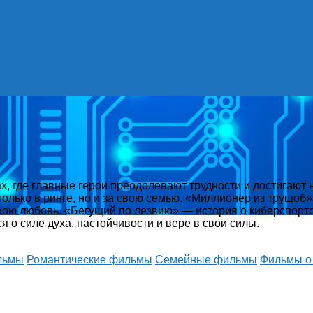
, где главные герои преодолевают трудности и достигают 
только в ринге, но и за свою семью. «Миллионер из трущоб»
свою любовь. «Бегущий по лезвию» — история о киберспорт
 о силе духа, настойчивости и вере в свои силы.
льмы
Романтические фильмы
Семейные фильмы
Фильмы о