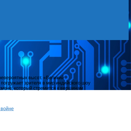
невероятных высот. «Великий
 погружает зрителя в мир индийского шоу
смене, который стремится к вершинам
 войне