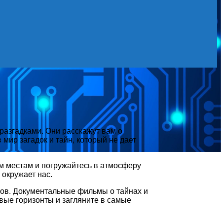
азгадками. Они расскажут вам о
мир загадок и тайн, который не дает
ым местам и погружайтесь в атмосферу
окружает нас.
тов. Документальные фильмы о тайнах и
вые горизонты и загляните в самые