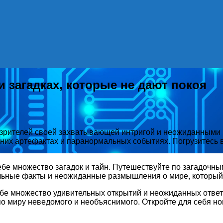
 загадках, которые не дают покоя
зрителей своей захватывающей интригой и неожиданными р
их артефактах и паранормальных событиях. Погрузитесь в 
ебе множество загадок и тайн. Путешествуйте по загадочн
ельные факты и неожиданные размышления о мире, который 
себе множество удивительных открытий и неожиданных отве
по миру неведомого и необъяснимого. Откройте для себя но