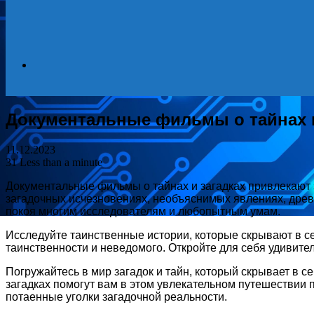
Search
Документальные фильмы о тайнах и
for
11.12.2023
31
Less than a minute
Документальные фильмы о тайнах и загадках привлекают 
загадочных исчезновениях, необъяснимых явлениях, древн
покоя многим исследователям и любопытным умам.
Исследуйте таинственные истории, которые скрывают в с
таинственности и неведомого. Откройте для себя удивит
Погружайтесь в мир загадок и тайн, который скрывает в 
загадках помогут вам в этом увлекательном путешествии 
потаенные уголки загадочной реальности.