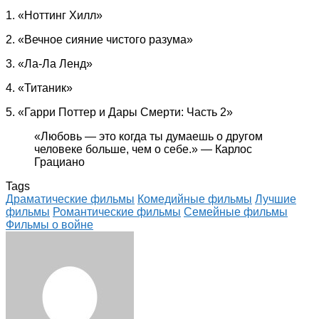
1. «Ноттинг Хилл»
2. «Вечное сияние чистого разума»
3. «Ла-Ла Ленд»
4. «Титаник»
5. «Гарри Поттер и Дары Смерти: Часть 2»
«Любовь — это когда ты думаешь о другом
человеке больше, чем о себе.» — Карлос
Грациано
Tags
Драматические фильмы
Комедийные фильмы
Лучшие
фильмы
Романтические фильмы
Семейные фильмы
Фильмы о войне
Facebook
Twitter
LinkedIn
Tumblr
Pinterest
Reddit
VKontakte
Odnoklassniki
Skype
WhatsApp
Telegram
Viber
Share
Print
via
Email