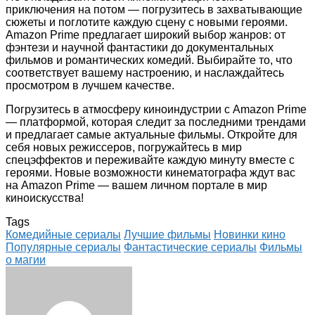
приключения на потом — погрузитесь в захватывающие
сюжеты и поглотите каждую сцену с новыми героями.
Amazon Prime предлагает широкий выбор жанров: от
фэнтези и научной фантастики до документальных
фильмов и романтических комедий. Выбирайте то, что
соответствует вашему настроению, и наслаждайтесь
просмотром в лучшем качестве.
Погрузитесь в атмосферу киноиндустрии с Amazon Prime
— платформой, которая следит за последними трендами
и предлагает самые актуальные фильмы. Откройте для
себя новых режиссеров, погружайтесь в мир
спецэффектов и переживайте каждую минуту вместе с
героями. Новые возможности кинематографа ждут вас
на Amazon Prime — вашем личном портале в мир
киноискусства!
Tags
Комедийные сериалы
Лучшие фильмы
Новинки кино
Популярные сериалы
Фантастические сериалы
Фильмы
о магии
Facebook
Twitter
LinkedIn
Tumblr
Pinterest
Reddit
VKontakte
Odnoklassniki
Skype
WhatsApp
Telegram
Viber
Share
Print
via
Email